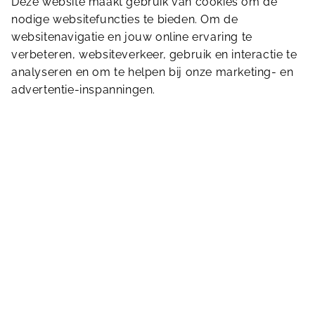
Deze website maakt gebruik van cookies om de
hier de huisregels van Sportfondsen
in het
nodige websitefuncties te bieden. Om de
Nederlands, Engels en Arabisch.
websitenavigatie en jouw online ervaring te
verbeteren, websiteverkeer, gebruik en interactie te
Algemene voorwaarden
analyseren en om te helpen bij onze marketing- en
In onze accommodatie zijn er algemene
advertentie-inspanningen.
voorwaarden van toepassing. Je leest ze
hier
.
Wielewaal 8
1742GC
Schagen
0224 – 214 390
dewiel@sportfondsen.nl