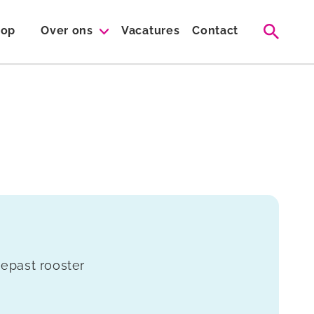
op
Over ons
Vacatures
Contact
epast rooster